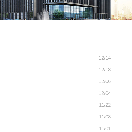
12/14
12/13
12/06
12/04
11/22
11/08
11/01