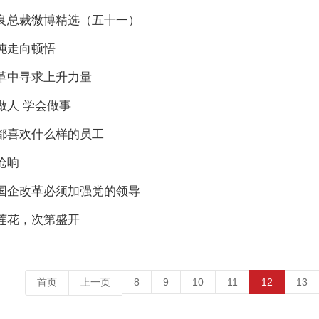
良总裁微博精选（五十一）
沌走向顿悟
革中寻求上升力量
做人 学会做事
都喜欢什么样的员工
枪响
国企改革必须加强党的领导
莲花，次第盛开
文
首页
上一页
8
9
10
11
12
13
章