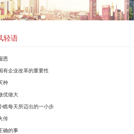
风轻语
报恩
国有企业改革的重要性
灭种
做优做大
小瞧每天所迈出的一小步
火传
正确的事