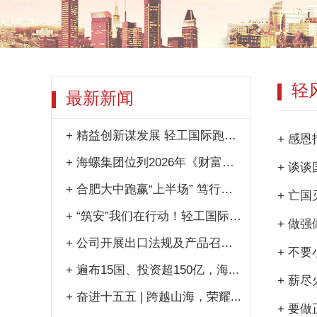
轻
最新新闻
+
精益创新谋发展 轻工国际跑出提...
+
感恩
+
海螺集团位列2026年《财富》...
+
谈谈
+
合肥大中跑赢“上半场” 笃行实...
+
亡国
+
“筑安”我们在行动！轻工国际2...
+
做强
+
公司开展出口法规及产品召回警示...
+
不要
+
遍布15国、投资超150亿，海...
+
薪尽
+
奋进十五五 | 跨越山海，荣耀...
+
要做