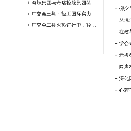
+
海螺集团与奇瑞控股集团签署战略...
+
柳夕
+
广交会三期：轻工国际实力出圈，...
+
从混
+
广交会二期火热进行中，轻工国际...
+
在改
+
学会
+
老板
+
两声
+
深化
+
心若