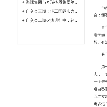
+
海螺集团与奇瑞控股集团签署战略合作协议
当
+
广交会三期：轻工国际实力出圈，尽显品质魅力
奋；懂
+
广交会二期火热进行中，轻工国际展位再现热潮
青
锤子砸
想、有
鉴
第
志，一
一个未
道自己
五才立
走多远