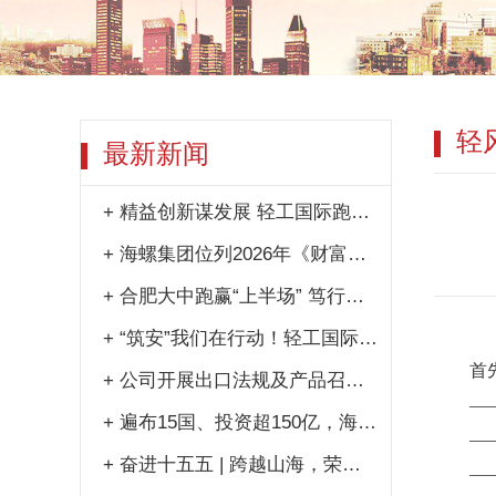
轻
最新新闻
+
精益创新谋发展 轻工国际跑出提质增效加速度
+
海螺集团位列2026年《财富》中国500强第181位
+
合肥大中跑赢“上半场” 笃行实干奋进“全年红”
+
“筑安”我们在行动！轻工国际2026年安全生产月活动多点开花
首
+
公司开展出口法规及产品召回警示专项培训
—
+
遍布15国、投资超150亿，海螺交出RCEP亮眼答卷
—
+
奋进十五五 | 跨越山海，荣耀交付！这艘“轻工造”散货船踏浪出征
—