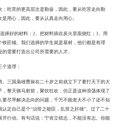
次：吃苦的更高层次是勤奋，因此，要从吃苦走向勤
次是用心，因此，要从认真走向用心。
要选择好的材料；2、把材料插在炭火里面烧红；3、用
个铁匠铺。我们选择的学生就是基材，他们都是有理
业的需要打造出公司所需要的人才。
三个道理：
情。三国枭雄曹操在二十岁之前就立下了要打天下的大
子，整天骑马射箭，聚饮狂欢，但正是这种浪荡体现了
人要尽早解决志向的问题，千万不能老大不小了还不知
就认定自己是个
“治世之能臣，乱世之奸雄”。过了二十
展开行动。有句话说：宁肯立错志，不能没有志。你能