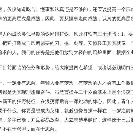
然，仅仅知道吃苦、懂事和认真还是不够的，还应该提高一个层
事的更高层次是成熟，因此，要从懂事走向成熟；认真的更高层
年人的成长类似早期的铁匠铺打铁。铁匠打铁有三个步骤：
1、
，把它打造成自己所需要的刀、枪、剑等。安徽轻工其实就像一
追求的人。我们的任务是把他们放到大轻的的熔炉里面，根据企
于目前面临的任务和形势，给大家提四点希望，或者说必须明白
一、一定要有志向。年轻人要有梦想，有梦想的人才会有工作激
切都是为实现理想而奋斗。虽然曹操在二十岁前基本上是个浪荡
来霸王的狂野特征，在浪荡背后有一颗跳动的雄心。因此，青年
要干什么。你要是想成为英雄，就必须像曹操一样在二十岁之前
志，多半已晚，并且容易放弃。人立志越早越好，这样便于日后
？不在于双脚，而在于志向。