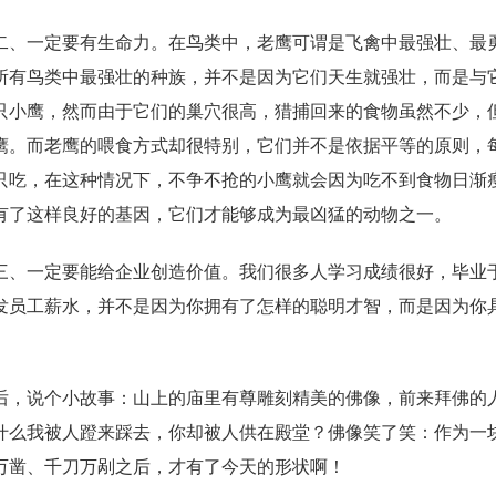
二、一定要有生命力。在鸟类中，老鹰可谓是飞禽中最强壮、最
所有鸟类中最强壮的种族，并不是因为它们天生就强壮，而是与
5只小鹰，然而由于它们的巢穴很高，猎捕回来的食物虽然不少，
鹰。而老鹰的喂食方式却很特别，它们并不是依据平等的原则，
只吃，在这种情况下，不争不抢的小鹰就会因为吃不到食物日渐
有了这样良好的基因，它们才能够成为最凶猛的动物之一。
三、一定要能给企业创造价值。我们很多人学习成绩很好，毕业
发员工薪水，并不是因为你拥有了怎样的聪明才智，而是因为你
后，说个小故事：山上的庙里有尊雕刻精美的佛像，前来拜佛的
什么我被人蹬来踩去，你却被人供在殿堂？佛像笑了笑：作为一
万凿、千刀万剐之后，才有了今天的形状啊！