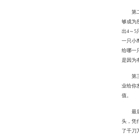
第
够成为
出
4～
一只小
给哪一
是因为
第
业给你
值。
最
头，凭
了千刀