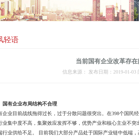
风轻语
当前国有企业改革存在
信息来源： 发布日期：2019-01-03 
、国有企业布局结构不合理
有企业目前战线拖得过长，过于分散问题很突出。在
398个国民
行业集中度不高，集聚效应发挥不够，优势产业和核心主业不突
端行业供给不足。 目前我们大部分产品处于国际产业链中低端