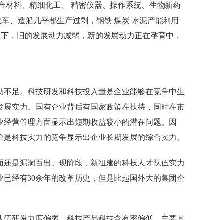
合材料、精细化工、 精密仪器、操作系统、生物新药
汽车、造船几乎都生产过剩，钢铁 煤炭 水泥产能利用
常态下，旧的发展动力减弱，新的发展动力正在孕育中，
劲不足。科技研发和科技投入量是企业能够在竞争中生
发展实力。国有企业背后有国家政策在扶持，同时在市
业经营管理方面显示出短期收益较小的潜在问题。因
恰是科技实力的竞争显示出企业长期发展的综合实力。
面还是漏洞百出。现阶段，新组建的科技人才队伍实力
业已经有
30余年的改革历史，但是比起国外大的集团企
队伍研发力度偏弱，科技产品科技含有率偏低，主要其