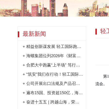
轻
最新新闻
+
精益创新谋发展 轻工国际跑出提质增效加速度
+
海螺集团位列2026年《财富》中国500强第181位
+
合肥大中跑赢“上半场” 笃行实干奋进“全年红”
+
“筑安”我们在行动！轻工国际2026年安全生产月活动多点开花
第
1
+
公司开展出口法规及产品召回警示专项培训
流会。
+
遍布15国、投资超150亿，海螺交出RCEP亮眼答卷
+
奋进十五五 | 跨越山海，荣耀交付！这艘“轻工造”散货船踏浪出征