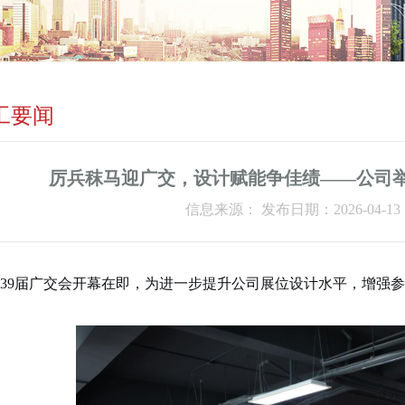
工要闻
厉兵秣马迎广交，设计赋能争佳绩——公司
信息来源： 发布日期：2026-04-13
39
届广交会开幕在即，为进一步提升
公司
展位设计水平，
增强
参